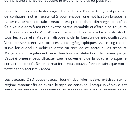
donnant une chance de résoudre le problème le plus tôt possible.
Pour être informé de la décharge des batteries d’une voiture, il est possible
de configurer notre traceur GPS pour envoyer une notification lorsque la
batterie atteint un certain niveau et est proche d’une décharge complète.
Cela vous aidera à maintenir votre parc automobile et d’être ainsi toujours
prêt pour les clients. Afin d’assurer la sécurité de vos véhicules de stock,
tous les appareils Magellan disposent de la fonction de géolocalisation.
Vous pouvez créer vos propres zones géographiques via le logiciel et
surveiller quand un véhicule entre ou sort de ce secteur. Les traceurs
Magellan ont également une fonction de détection de remorquage.
L’accéléromètre peut détecter tout mouvement de la voiture lorsque le
contact est coupé. De cette manière, vous pouvez être certains que votre
flotte est en sécurité 24h/24.
Les traceurs OBD peuvent aussi fournir des informations précises sur le
régime moteur afin de suivre le style de conduite. Lorsqu’un véhicule est
conduit de manière inappropriée, le dispositif de suivi le détecte et en
informe le concessionnaire. De cette façon, le comportement
irresponsable des employés peut être efficacement identifié. Le
branchement du traceur MAG10 est relativement simple. Grâce à la prise
OBD qui se trouve dans l’habitacle du véhicule, vous pouvez le connecter
vous-même, ce qui permet de réduire fortement les coûts liés à
l’installation du dispositif.