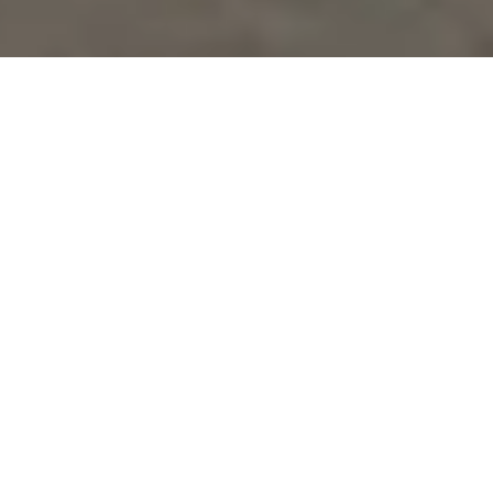
Une
solution
pour chaque véhicule
VOITURES
UTILITAIRES