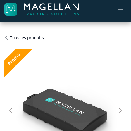
Se rendre au contenu
Tous les produits
Promo