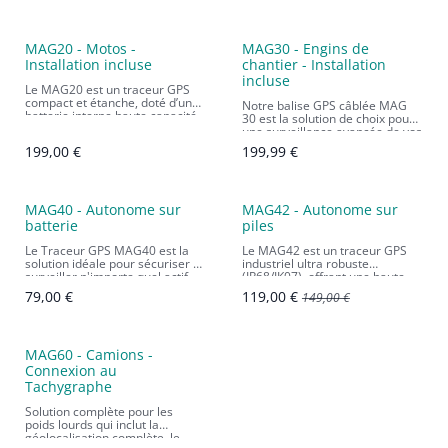
MAG20 - Motos -
MAG30 - Engins de
Installation incluse
chantier - Installation
incluse
Le MAG20 est un traceur GPS
compact et étanche, doté d’une
Notre balise GPS câblée MAG
batterie interne haute capacité.
30 est la solution de choix pour
Conçu spécialement pour le
une surveillance avancée de vos
suivi des motos, il offre une
engins de chantier ou de tout
199,00
€
199,99
€
solution fiable et performante.
matériel qui évolue dans un
environnement difficile.
Abonnement 1 mois inclus.
Promo
MAG40 - Autonome sur
MAG42 - Autonome sur
batterie
piles
Le Traceur GPS MAG40 est la
Le MAG42 est un traceur GPS
solution idéale pour sécuriser et
industriel ultra robuste
surveiller n'importe quel actif
(IP68/IK07), offrant une haute
mobile non alimenté. C'est le
précision de localisation et une
79,00
€
119,00
€
149,00
€
choix parfait pour ceux qui
autonomie allant jusqu'à 10 ans,
recherchent une balise fiable et
idéal pour la sécurisation et le
facile à utiliser.
suivi des actifs à long terme.
MAG60 - Camions -
Connexion au
Tachygraphe
Solution complète pour les
poids lourds qui inclut la
géolocalisation complète, le