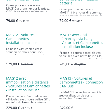
N°1 des ventes
batterie
Optez pour notre traceur
MAG10 à brancher sur la prise
Optez pour notre traceur
OBD, la solution parfaite pour
MAG11 à brancher directement
surveiller votre flotte de
sur la batterie de votre véhicule.
véhicules en toute simplicité.
Abonnement 1 mois inclus.
79,00
€
79,00
€
99,00
€
99,00
€
Abonnement 1 mois inclus.
Promo
MAG12 - Voitures et
MAG12 avec anti-
Camionnettes -
démarrage via badge
Installation incluse
- Voitures et Camionnettes
- Installation incluse
La balise GPS câblée est la
solution de choix pour une
Prenez le contrôle total de vos
surveillance avancée de votre
véhicules avec notre balise GPS
flotte de véhicules. Abonnement
équipée de notre solution d'anti-
1 mois inclus
démarrage via badge.
179,00
€
249,00
€
199,00
€
267,00
€
Abonnement 1 mois inclus.
MAG12 avec
MAG13 - Voitures et
immobilisation à distance
Camionnettes - Connexion
- Voitures et Camionnettes
CAN Bus
- Installation incluse
Le MAG13 ne se limite pas à la
géolocalisation de vos
Prenez le contrôle total de vos
véhicules. Connecté
véhicules avec notre balise GPS
directement au CAN Bus, il peut
équipée de l’immobilisation à
lire les données du véhicules.
distance. Abonnement 1 mois
229,00
€
249,00
€
247,00
€
Abonnement 1 mois inclus.
inclus.