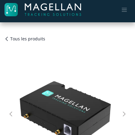
Se rendre au contenu
Tous les produits