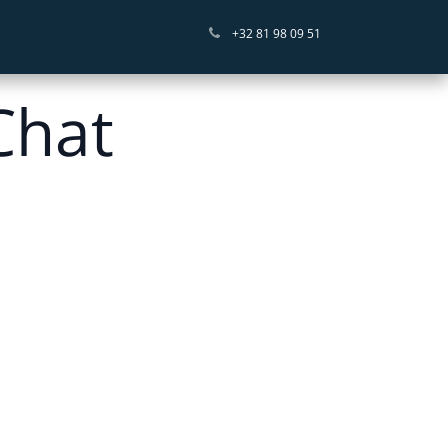
Contactez-nous
+32 8​1 98 09 51
Chat