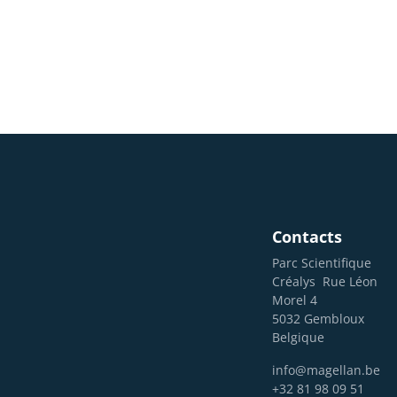
Contacts
Parc Scientifique
Créalys
Rue Léon
Morel 4
5032 Gembloux
Belgique
info@magellan.be
+32 81 98 09 51