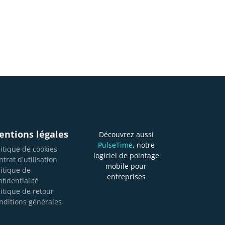
entions légales
Découvrez aussi
PulseTime
, notre
litique de cookies
logiciel de pointage
trat d'utilisation
mobile pour
litique de
entreprises
nfidentialité
litique de retour
nditions générales